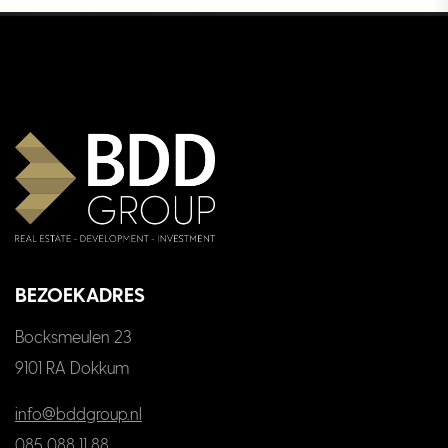
BEZOEKADRES
Bocksmeulen 23
9101 RA Dokkum
info@bddgroup.nl
085 088 11 88