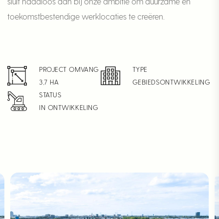
sluit naadloos aan bij onze ambitie om duurzame en
toekomstbestendige werklocaties te creëren.
PROJECT OMVANG
TYPE
3,7 HA
GEBIEDSONTWIKKELING
STATUS
IN ONTWIKKELING