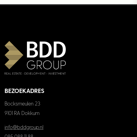
BEZOEKADRES
Bocksmeulen 23
9101 RA Dokkum
info@bddgroup.nl
085 088 11 88